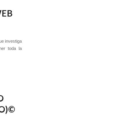
WEB
ue investiga
er toda la
O
O)©