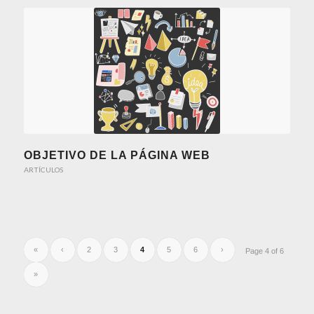
OBJETIVO DE LA PÁGINA WEB
ARTÍCULOS
«
‹
2
3
4
5
6
›
Page 4 of 6
»