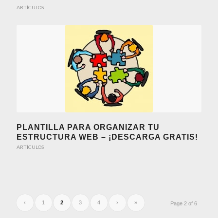
ARTÍCULOS
PLANTILLA PARA ORGANIZAR TU
ESTRUCTURA WEB – ¡DESCARGA GRATIS!
ARTÍCULOS
‹
1
2
3
4
›
»
Page 2 of 6